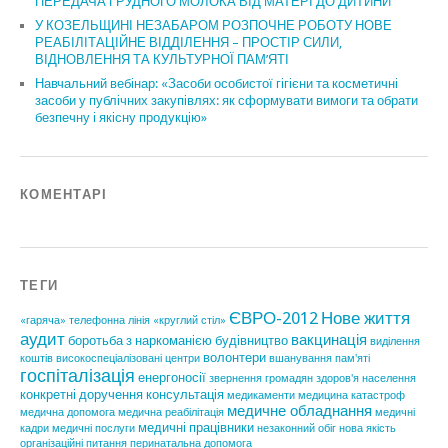
ПЕРЕДАЧА ГРУДНОГО МОЛОКА ВІД МАТЕРІ ДО ДИТИНИ
У КОЗЕЛЬЩИНІ НЕЗАБАРОМ РОЗПОЧНЕ РОБОТУ НОВЕ
РЕАБІЛІТАЦІЙНЕ ВІДДІЛЕННЯ – ПРОСТІР СИЛИ,
ВІДНОВЛЕННЯ ТА КУЛЬТУРНОЇ ПАМ’ЯТІ
Навчальний вебінар: «Засоби особистої гігієни та косметичні
засоби у публічних закупівлях: як сформувати вимоги та обрати
безпечну і якісну продукцію»
КОМЕНТАРІ
ТЕГИ
ЄВРО-2012
Нове життя
«гаряча» телефонна лінія
«круглий стіл»
аудит
вакцинація
боротьба з наркоманією
будівництво
виділення
волонтери
коштів
високоспеціалізовані центри
вшанування пам'яті
госпіталізація
енергоносії
звернення громадян
здоров'я населення
конкретні доручення
консультація
медикаменти
медицина катастроф
медичне обладнання
медична допомога
медична реабілітація
медичні
медичні працівники
кадри
медичні послуги
незаконний обіг
нова якість
організаційні питання
перинатальна допомога