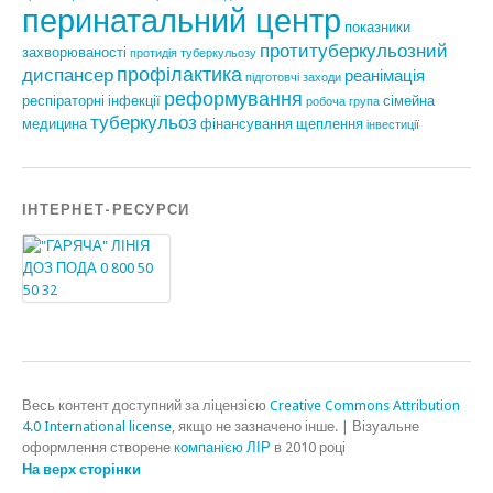
перинатальний центр
показники
протитуберкульозний
захворюваності
протидія туберкульозу
профілактика
диспансер
реанімація
підготовчі заходи
реформування
респіраторні інфекції
сімейна
робоча група
туберкульоз
медицина
фінансування
щеплення
інвестиції
ІНТЕРНЕТ-РЕСУРСИ
Весь контент доступний за ліцензією
Creative Commons Attribution
4.0 International license
, якщо не зазначено інше.
|
Візуальне
оформлення створене
компанією ЛІР
в 2010 році
На верх сторінки