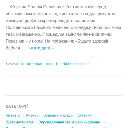
…90-річна Євгенія Сергіївна з Костянтинівки перед
обстеженням усміхається, хреститься і подає руку для
маніпуляції. Забір крові проводять волонтери
Полтавського базового медичного коледжу Лола Косімова
та Юрій Іващенко. Процедура зайняла лічені хвилини.
Показник – у нормі. На побажання: «Будьте здорові!»
бабуся …
Читати далі
→
Категорії:
Некатегоризовано
|
Постійне посилання
КАТЕГОРІЇ
Інтерв'ю
Анонси
Апаратні наради
Вiтання
Відеоматеріали
Впровадження безбар'єрних рішень