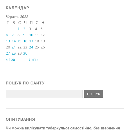
КАЛЕНДАР
Червень 2022
П
В
С
Ч
П
С
Н
1
2
3
4
5
6
7
8
9
10
11
12
13
14
15
16
17
18
19
20
21
22
23
24
25
26
27
28
29
30
« Тра
Лип »
ПОШУК ПО САЙТУ
ОПИТУВАННЯ
Чи можна вилікувати туберкульоз самостійно, без звернення