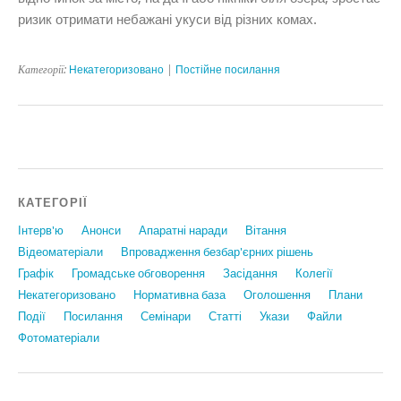
ризик отримати небажані укуси від різних комах.
Категорії:
Некатегоризовано
|
Постійне посилання
КАТЕГОРІЇ
Інтерв'ю
Анонси
Апаратні наради
Вiтання
Відеоматеріали
Впровадження безбар'єрних рішень
Графiк
Громадське обговорення
Засідання
Колегії
Некатегоризовано
Нормативна база
Оголошення
Плани
Події
Посилання
Семінари
Статтi
Укази
Файли
Фотоматеріали