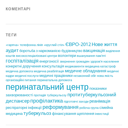
КОМЕНТАРІ
ТЕГИ
ЄВРО-2012
Нове життя
«гаряча» телефонна лінія
«круглий стіл»
аудит
вакцинація
боротьба з наркоманією
будівництво
виділення
волонтери
коштів
високоспеціалізовані центри
вшанування пам'яті
госпіталізація
енергоносії
звернення громадян
здоров'я населення
конкретні доручення
консультація
медикаменти
медицина катастроф
медичне обладнання
медична допомога
медична реабілітація
медичні
медичні працівники
кадри
медичні послуги
незаконний обіг
нова якість
організаційні питання
перинатальна допомога
перинатальний центр
показники
протитуберкульозний
захворюваності
протидія туберкульозу
профілактика
диспансер
реанімація
підготовчі заходи
реформування
респіраторні інфекції
сімейна
робоча група
туберкульоз
медицина
фінансування
щеплення
інвестиції