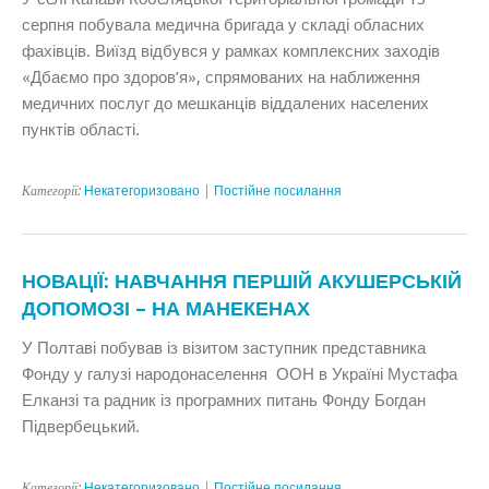
серпня побувала медична бригада у складі обласних
фахівців. Виїзд відбувся у рамках комплексних заходів
«Дбаємо про здоров’я», спрямованих на наближення
медичних послуг до мешканців віддалених населених
пунктів області.
Категорії:
Некатегоризовано
|
Постійне посилання
НОВАЦІЇ: НАВЧАННЯ ПЕРШІЙ АКУШЕРСЬКІЙ
ДОПОМОЗІ – НА МАНЕКЕНАХ
У Полтаві побував із візитом заступник представника
Фонду у галузі народонаселення ООН в Україні Мустафа
Елканзі та радник із програмних питань Фонду Богдан
Підвербецький.
Категорії:
Некатегоризовано
|
Постійне посилання