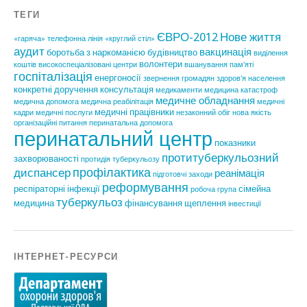
ТЕГИ
ЄВРО-2012
Нове життя
«гаряча» телефонна лінія
«круглий стіл»
аудит
вакцинація
боротьба з наркоманією
будівництво
виділення
волонтери
коштів
високоспеціалізовані центри
вшанування пам'яті
госпіталізація
енергоносії
звернення громадян
здоров'я населення
конкретні доручення
консультація
медикаменти
медицина катастроф
медичне обладнання
медична допомога
медична реабілітація
медичні
медичні працівники
кадри
медичні послуги
незаконний обіг
нова якість
організаційні питання
перинатальна допомога
перинатальний центр
показники
протитуберкульозний
захворюваності
протидія туберкульозу
профілактика
диспансер
реанімація
підготовчі заходи
реформування
респіраторні інфекції
сімейна
робоча група
туберкульоз
медицина
фінансування
щеплення
інвестиції
ІНТЕРНЕТ-РЕСУРСИ