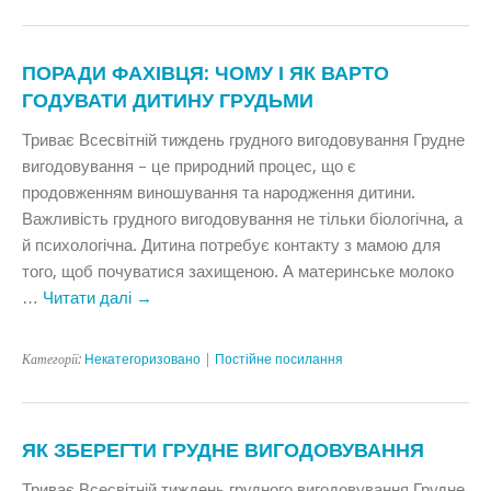
ПОРАДИ ФАХІВЦЯ: ЧОМУ І ЯК ВАРТО
ГОДУВАТИ ДИТИНУ ГРУДЬМИ
Триває Всесвітній тиждень грудного вигодовування Грудне
вигодовування – це природний процес, що є
продовженням виношування та народження дитини.
Важливість грудного вигодовування не тільки біологічна, а
й психологічна. Дитина потребує контакту з мамою для
того, щоб почуватися захищеною. А материнське молоко
…
Читати далі
→
Категорії:
Некатегоризовано
|
Постійне посилання
ЯК ЗБЕРЕГТИ ГРУДНЕ ВИГОДОВУВАННЯ
Триває Всесвітній тиждень грудного вигодовування Грудне