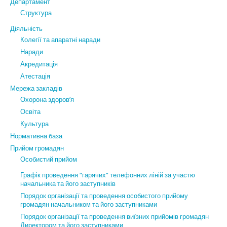
Департамент
Структура
Діяльність
Колегії та апаратні наради
Наради
Акредитація
Атестація
Мережа закладів
Охорона здоров’я
Освіта
Культура
Нормативна база
Прийом громадян
Особистий прийом
Графік проведення “гарячих” телефонних ліній за участю
начальника та його заступників
Порядок організації та проведення особистого прийому
громадян начальником та його заступниками
Порядок організації та проведення виїзних прийомів громадян
Директором та його заступниками