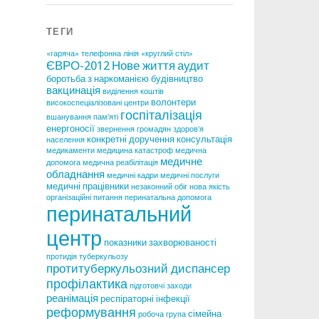
ТЕГИ
«гаряча» телефонна лінія
«круглий стіл»
ЄВРО-2012
Нове життя
аудит
боротьба з наркоманією
будівництво
вакцинація
виділення коштів
волонтери
високоспеціалізовані центри
госпіталізація
вшанування пам'яті
енергоносії
звернення громадян
здоров'я
конкретні доручення
консультація
населення
медикаменти
медицина катастроф
медична
медичне
допомога
медична реабілітація
обладнання
медичні кадри
медичні послуги
медичні працівники
незаконний обіг
нова якість
організаційні питання
перинатальна допомога
перинатальний
центр
показники захворюваності
протидія туберкульозу
протитуберкульозний диспансер
профілактика
підготовчі заходи
реанімація
респіраторні інфекції
реформування
сімейна
робоча група