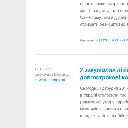
на показники смертност
життя пацієнта, але ефе
Саме тому ліки від депр
отримати безкоштовно 
Категорії:
Статтi
|
Постійне 
У закупівлях лік
12.12.2017
опублікував Модератор
довгострокові к
Коментарі відсутні
Сьогодні, 12 грудня 20
в Україні оголосила про
(рамкових) угод з виробн
можливість знизити ціни
швидке та безперебійне