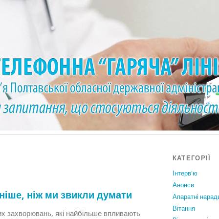
КАТЕГОРІЇ
Інтерв'ю
Анонси
ніше, ніж ми звикли думати
Апаратні нарад
Вiтання
их захворювань, які найбільше впливають