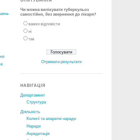
ОПИТУВАННЯ
Чи можна вилікувати туберкульоз
ішень
самостійно, без звернення до лікаря?
важко відповісти
ні
так
ано
Отримати результати
за
НАВІГАЦІЯ
Департамент
Структура
Діяльність
Колегії та апаратні наради
Наради
Акредитація