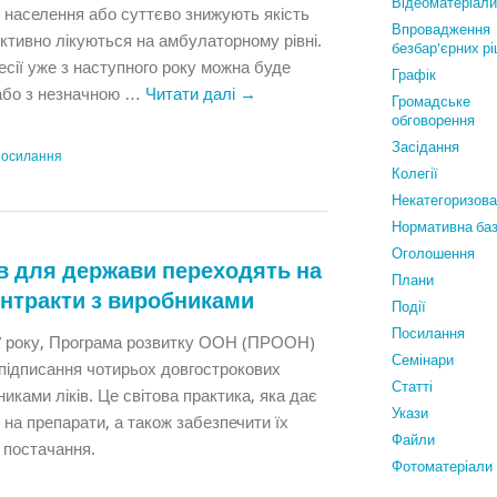
Відеоматеріали
і населення або суттєво знижують якість
Впровадження
ктивно лікуються на амбулаторному рівні.
безбар'єрних р
есії уже з наступного року можна буде
Графiк
або з незначною …
Читати далі
→
Громадське
обговорення
Засідання
посилання
Колегії
Некатегоризов
Нормативна ба
Оголошення
ів для держави переходять на
Плани
онтракти з виробниками
Події
Посилання
17 року, Програма розвитку ООН (ПРООН)
Семінари
 підписання чотирьох довгострокових
Статтi
иками ліків. Це світова практика, яка дає
Укази
 на препарати, а також забезпечити їх
Файли
 постачання.
Фотоматеріали