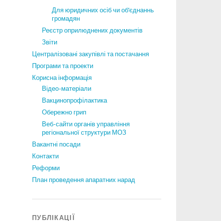
Для юридичних осіб чи об’єднаннь
громадян
Реєстр оприлюднених документів
Звіти
Централізовані закупівлі та постачання
Програми та проекти
Корисна інформація
Відео-матеріали
Вакцинопрофілактика
Обережно грип
Веб-сайти органів управління
регіональної структури МОЗ
Вакантні посади
Контакти
Реформи
План проведення апаратних нарад
ПУБЛІКАЦІЇ